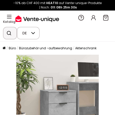
-10% ab CHF 400 mit
HEAT10
auf Vente-unique-Produkte
Noch:
01t
08h
25m
30s
Katalog
DE
Büro
Bürozubehör und -aufbewahrung
Aktenschrank