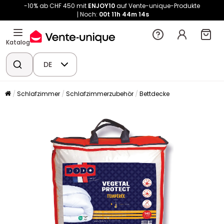
-10% ab CHF 450 mit
ENJOY10
auf Vente-unique-Produkte
Noch:
00t
11h
44m
13s
Katalog
DE
Schlafzimmer
Schlafzimmerzubehör
Bettdecke