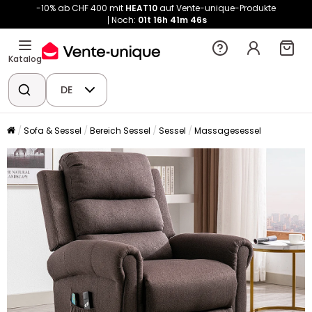
-10% ab CHF 400 mit
HEAT10
auf Vente-unique-Produkte
Noch:
01t
16h
41m
46s
Katalog
DE
Sofa & Sessel
Bereich Sessel
Sessel
Massagesessel