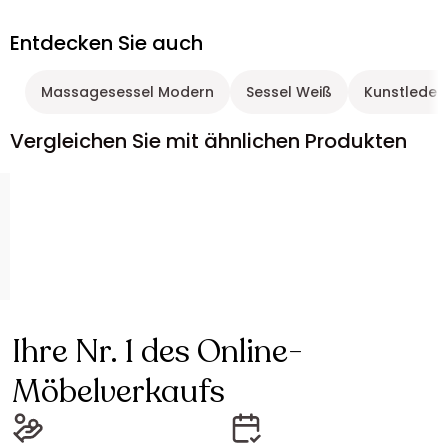
Entdecken Sie auch
Massagesessel Modern
Sessel Weiß
Kunstleder
Vergleichen Sie mit ähnlichen Produkten
Ihre Nr. 1 des Online-
Möbelverkaufs