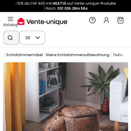
-10% ab CHF 400 mit
HEAT10
auf Vente-unique-Produkte
Noch:
02t
02h
28m
54s
Katalog
DE
er
Schlafzimmermöbel
Kleine Schlafzimmeraufbewahrung
Truhe und 