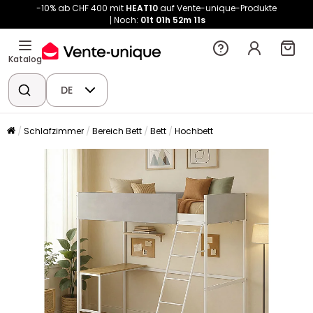
-10% ab CHF 400 mit
HEAT10
auf Vente-unique-Produkte
Noch:
01t
01h
52m
10s
Katalog
DE
Schlafzimmer
Bereich Bett
Bett
Hochbett