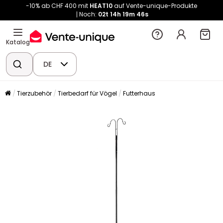
-10% ab CHF 400 mit
HEAT10
auf Vente-unique-Produkte
Noch:
02t
14h
19m
46s
Katalog
DE
Tierzubehör
Tierbedarf für Vögel
Futterhaus