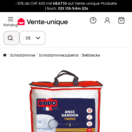
-10% ab CHF 400 mit
HEAT10
auf Vente-unique-Produkte
Noch:
02t
13h
54m
02s
Katalog
DE
Schlafzimmer
Schlafzimmerzubehör
Bettdecke