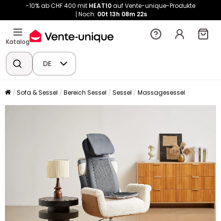
-10% ab CHF 400 mit
HEAT10
auf Vente-unique-Produkte
Noch:
00t
13h
08m
22s
Katalog
DE
Sofa & Sessel
Bereich Sessel
Sessel
Massagesessel