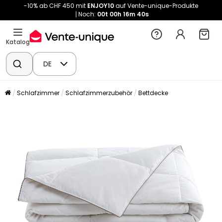
-10% ab CHF 450 mit
ENJOY10
auf Vente-unique-Produkte
Noch:
00t
00h
16m
40s
Katalog
DE
Schlafzimmer
Schlafzimmerzubehör
Bettdecke