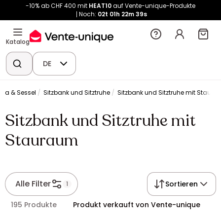
-10% ab CHF 400 mit
HEAT10
auf Vente-unique-Produkte
Noch:
02t
01h
22m
38s
Katalog
DE
ofa & Sessel
Sitzbank und Sitztruhe
Sitzbank und Sitztruhe mit Staur
Sitzbank und Sitztruhe mit
Stauraum
Alle Filter
Sortieren
1
195 Produkte
Produkt verkauft von Vente-unique