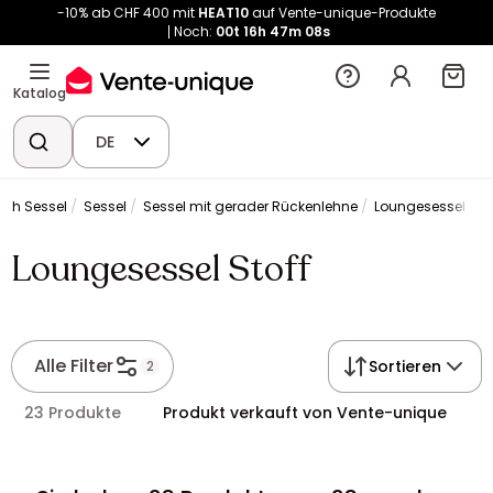
-10% ab CHF 400 mit
HEAT10
auf Vente-unique-Produkte
Noch:
00t
16h
47m
08s
Katalog
DE
ich Sessel
Sessel
Sessel mit gerader Rückenlehne
Loungesessel Stof
Loungesessel Stoff
Alle Filter
Sortieren
2
23 Produkte
Produkt verkauft von Vente-unique