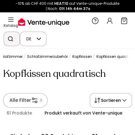
-10% ab CHF 400 mit
HEAT10
auf Vente-unique-Produkte
Noch:
01t
14h
44m
37s
Katalog
DE
chlafzimmer
Schlafzimmerzubehör
Kopfkissen
Kopfkissen quadrati
Kopfkissen quadratisch
Alle Filter
Sortieren
1
61 Produkte
Produkt verkauft von Vente-unique