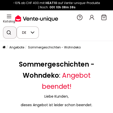
-10% ab CHF 400 mit
HEAT10
auf Vente-unique-Produkte
Noch:
00t
10h
08m
38s
Katalog
DE
Angebote
Sommergeschichten - Wohndeko
Sommergeschichten -
Wohndeko
:
Angebot
beendet!
Liebe Kunden,
dieses Angebot ist leider schon beendet.