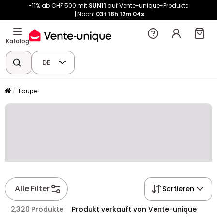
-11% ab CHF 500 mit
SUN11
auf Vente-unique-Produkte
Noch:
03t
18h
12m
04s
Katalog
DE
Taupe
Alle Filter
Sortieren
2.320 Produkte
Produkt verkauft von Vente-unique